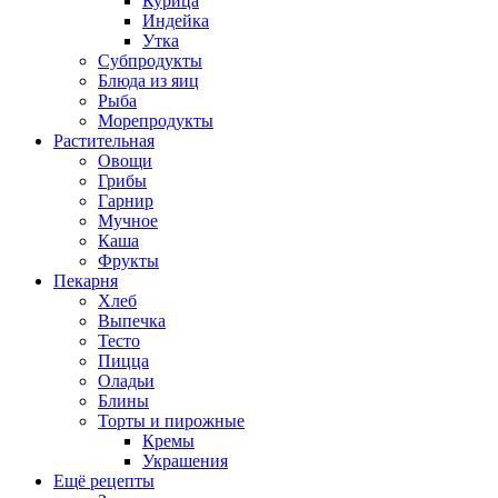
Курица
Индейка
Утка
Субпродукты
Блюда из яиц
Рыба
Морепродукты
Растительная
Овощи
Грибы
Гарнир
Мучное
Каша
Фрукты
Пекарня
Хлеб
Выпечка
Тесто
Пицца
Оладьи
Блины
Торты и пирожные
Кремы
Украшения
Ещё рецепты