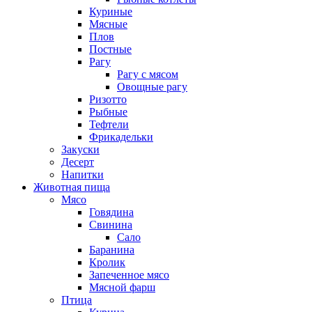
Куриные
Мясные
Плов
Постные
Рагу
Рагу с мясом
Овощные рагу
Ризотто
Рыбные
Тефтели
Фрикадельки
Закуски
Десерт
Напитки
Животная пища
Мясо
Говядина
Свинина
Сало
Баранина
Кролик
Запеченное мясо
Мясной фарш
Птица