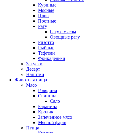
Куриные
Мясные
Плов
Постные
Рагу
Рагу с мясом
Овощные рагу
Ризотто
Рыбные
Тефтели
Фрикадельки
Закуски
Десерт
Напитки
Животная пища
Мясо
Говядина
Свинина
Сало
Баранина
Кролик
Запеченное мясо
Мясной фарш
Птица