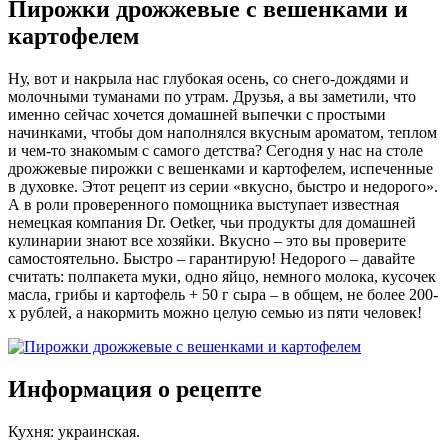
Пирожки дрожжевые с вешенками и
картофелем
Ну, вот и накрыла нас глубокая осень, со снего-дождями и
молочными туманами по утрам. Друзья, а вы заметили, что
именно сейчас хочется домашней выпечки с простыми
начинками, чтобы дом наполнялся вкусным ароматом, теплом
и чем-то знакомым с самого детства? Сегодня у нас на столе
дрожжевые пирожки с вешенками и картофелем, испеченные
в духовке. Этот рецепт из серии «вкусно, быстро и недорого».
А в роли проверенного помощника выступает известная
немецкая компания Dr. Oetker, чьи продукты для домашней
кулинарии знают все хозяйки. Вкусно – это вы проверите
самостоятельно. Быстро – гарантирую! Недорого – давайте
считать: полпакета муки, одно яйцо, немного молока, кусочек
масла, грибы и картофель + 50 г сыра – в общем, не более 200-
х рублей, а накормить можно целую семью из пяти человек!
Информация о рецепте
Кухня
:
украинская
.