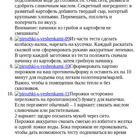
подсоленной воде до готовности. Очистить, размять и
сдобрить сливочным маслом. Секретный ингредиент: в
размятый картофель добавить твердый сыр, натертый
крупными хлопьями. Перемешать, посолить и
поперчить по вкусу.
Внимание: начинки из грибов и картофеля не
смешивать!
Из части теста сделать
колбаску-валик, нарезать на кусочки. Каждый раскатать
скалкой или сформировать руками аккуратные лепешки.
В центр каждой заготовки из теста положить сначала
начинку из картофеля, затем грибную начинку.
Сформировать партию
пирожков на ваш противень/форму и оставить их на 10
минут для подъема под легким полотенцем/марлей.
Важно, чтобы в помещении было тепло и без
сквозняков.
Пирожки осторожно
переложить на пропитанную(!) бумагу для выпечки.
Если пергамент обычный – 1 вариант: смазать маслом
сливочным или растительным.
2 вариант: щедро посыпать мукой через сито.
Пирожки аккуратно смазать смесью из взбитого желтка
и одной ложки воды. Бока пирожков не промазывать,
чтобы дать возможность тесту подниматься во время