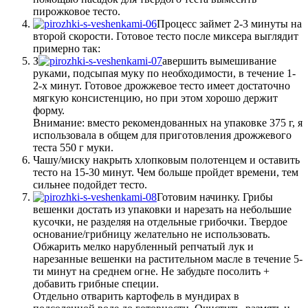
пирожковое тесто.
Процесс займет 2-3 минуты на
второй скорости. Готовое тесто после миксера выглядит
примерно так:
З
авершить вымешивание
руками, подсыпая муку по необходимости, в течение 1-
2-х минут. Готовое дрожжевое тесто имеет достаточно
мягкую консистенцию, но при этом хорошо держит
форму.
Внимание: вместо рекомендованных на упаковке 375 г, я
использовала в общем для приготовления дрожжевого
теста 550 г муки.
Чашу/миску накрыть хлопковым полотенцем и оставить
тесто на 15-30 минут. Чем больше пройдет времени, тем
сильнее подойдет тесто.
Готовим начинку. Грибы
вешенки достать из упаковки и нарезать на небольшие
кусочки, не разделяя на отдельные грибочки. Твердое
основание/грибницу желательно не использовать.
Обжарить мелко нарубленный репчатый лук и
нарезанные вешенки на растительном масле в течение 5-
ти минут на среднем огне. Не забудьте посолить +
добавить грибные специи.
Отдельно отварить картофель в мундирах в