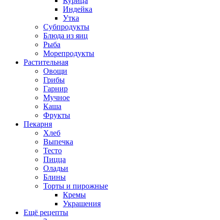
Курица
Индейка
Утка
Субпродукты
Блюда из яиц
Рыба
Морепродукты
Растительная
Овощи
Грибы
Гарнир
Мучное
Каша
Фрукты
Пекарня
Хлеб
Выпечка
Тесто
Пицца
Оладьи
Блины
Торты и пирожные
Кремы
Украшения
Ещё рецепты