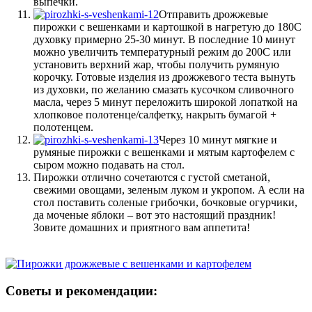
выпечки.
Отправить дрожжевые
пирожки с вешенками и картошкой в нагретую до 180С
духовку примерно 25-30 минут. В последние 10 минут
можно увеличить температурный режим до 200С или
установить верхний жар, чтобы получить румяную
корочку. Готовые изделия из дрожжевого теста вынуть
из духовки, по желанию смазать кусочком сливочного
масла, через 5 минут переложить широкой лопаткой на
хлопковое полотенце/салфетку, накрыть бумагой +
полотенцем.
Через 10 минут мягкие и
румяные пирожки с вешенками и мятым картофелем с
сыром можно подавать на стол.
Пирожки отлично сочетаются с густой сметаной,
свежими овощами, зеленым луком и укропом. А если на
стол поставить соленые грибочки, бочковые огурчики,
да моченые яблоки – вот это настоящий праздник!
Зовите домашних и приятного вам аппетита!
Советы и рекомендации: