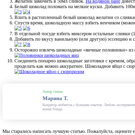
Желатин замочить в 50мл сливок.
На водяной бане
довест
Белый шоколад поломать на мелкие куски. Добавить 100м
Влить в растопленный белый шоколад желатин со сливкам
Спустя время, шоколадную массу взбить венчиком (можн
В отдельной посуде взбить миксером остальные сливки 
Добавить по вкусу ванильную (или другую) эссенцию и 
Осторожно извлечь шоколадные «яичные половинки» из ф
Соединить попарно шоколадные заготовки с кремом, обр
проделать как можно аккуратнее. Шоколадное яйцо с сюр
Автор статьи
Марина Т.
Кондитер-любитель с большим опытом. Люблю эксперимент
новые блюда.
Мы старались написать лучшую статью. Пожалуйста, оцените е