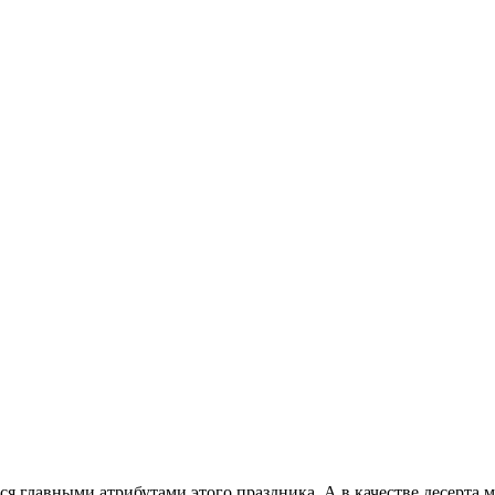
тся главными атрибутами этого праздника. А в качестве десерта