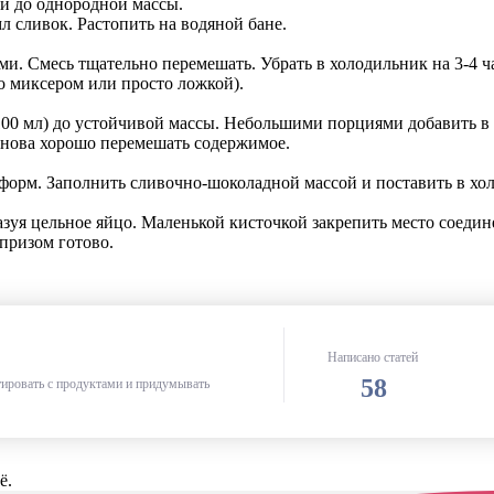
и до однородной массы.
л сливок. Растопить на водяной бане.
и. Смесь тщательно перемешать. Убрать в холодильник на 3-4 ч
о миксером или просто ложкой).
(100 мл) до устойчивой массы. Небольшими порциями добавить в
снова хорошо перемешать содержимое.
орм. Заполнить сливочно-шоколадной массой и поставить в хол
азуя цельное яйцо. Маленькой кисточкой закрепить место соед
призом готово.
Написано статей
58
ировать с продуктами и придумывать
ё.