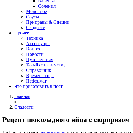
Варенья
Соления
Молочное
Соусы
Приправы & Специи
Сладости
Прочее
Техника
Аксессуары
Вопросы
Новости
Путешествия
Хозяйке на заметку
Справочник
Времена года
Неформат
Что приготовить в пост
Главная
»
Сладости
Рецепт шоколадного яйца с сюрпризом
На Пасху принято
печь куличи
и красить яйца, ведь они являю