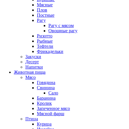
Мясные
Плов
Постные
Рагу
Рагу с мясом
Овощные рагу
Ризотто
Рыбные
Тефтели
Фрикадельки
Закуски
Десерт
Напитки
Животная пища
Мясо
Говядина
Свинина
Сало
Баранина
Кролик
Запеченное мясо
Мясной фарш
Птица
Курица