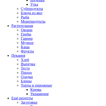
Индейка
Утка
Субпродукты
Блюда из яиц
Рыба
Морепродукты
Растительная
Овощи
Грибы
Гарнир
Мучное
Каша
Фрукты
Пекарня
Хлеб
Выпечка
Тесто
Пицца
Оладьи
Блины
Торты и пирожные
Кремы
Украшения
Ещё рецепты
Заготовки