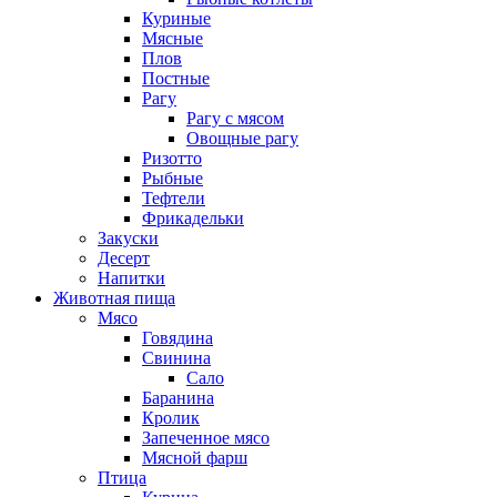
Куриные
Мясные
Плов
Постные
Рагу
Рагу с мясом
Овощные рагу
Ризотто
Рыбные
Тефтели
Фрикадельки
Закуски
Десерт
Напитки
Животная пища
Мясо
Говядина
Свинина
Сало
Баранина
Кролик
Запеченное мясо
Мясной фарш
Птица