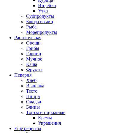
Курица
Индейка
Утка
Субпродукты
Блюда из яиц
Рыба
Морепродукты
Растительная
Овощи
Грибы
Гарнир
Мучное
Каша
Фрукты
Пекарня
Хлеб
Выпечка
Тесто
Пицца
Оладьи
Блины
Торты и пирожные
Кремы
Украшения
Ещё рецепты