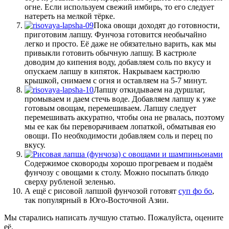
огне. Если используем свежий имбирь, то его следует
натереть на мелкой тёрке.
Пока овощи доходят до готовности,
приготовим лапшу. Фунчоза готовится необычайно
легко и просто. Её даже не обязательно варить, как мы
привыкли готовить обычную лапшу. В кастрюле
доводим до кипения воду, добавляем соль по вкусу и
опускаем лапшу в кипяток. Накрываем кастрюлю
крышкой, снимаем с огня и оставляем на 5-7 минут.
Лапшу откидываем на дуршлаг,
промываем и даем стечь воде. Добавляем лапшу к уже
готовым овощам, перемешиваем. Лапшу следует
перемешивать аккуратно, чтобы она не рвалась, поэтому
мы ее как бы переворачиваем лопаткой, обматывая ею
овощи. По необходимости добавляем соль и перец по
вкусу.
Содержимое сковороды хорошо прогреваем и подаём
фунчозу с овощами к столу. Можно посыпать блюдо
сверху рубленой зеленью.
А ещё с рисовой лапшой фунчозой готовят
суп фо бо
,
так популярный в Юго-Восточной Азии.
Мы старались написать лучшую статью. Пожалуйста, оцените
её.