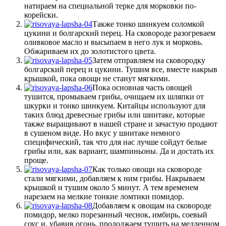
натираем на специальной терке для морковки по-
корейски.
Также тонко шинкуем соломкой
цукини и болгарский перец. На сковороде разогреваем
оливковое масло и высыпаем в него лук и морковь.
Обжариваем их до золотистого цвета.
Затем отправляем на сковородку
болгарский перец и цукини. Тушим все, вместе накрыв
крышкой, пока овощи не станут мягкими.
Пока основная часть овощей
тушится, промываем грибы, очищаем их шляпки от
шкурки и тонко шинкуем. Китайцы используют для
таких блюд древесные грибы или шиитаке, которые
также выращивают в нашей стране и зачастую продают
в сушеном виде. Но вкус у шиитаке немного
специфический, так что для нас лучше сойдут белые
грибы или, как вариант, шампиньоны. Да и достать их
проще.
Как только овощи на сковороде
стали мягкими, добавляем к ним грибы. Накрываем
крышкой и тушим около 5 минут. А тем временем
нарезаем на мелкие тонкие ломтики помидор.
Добавляем к овощам на сковороде
помидор, мелко порезанный чеснок, имбирь, соевый
соус и, убавив огонь, продолжаем тушить на медленном