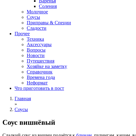
Варенья
Соления
Молочное
Соусы
Приправы & Специи
Сладости
Прочее
Техника
Аксессуары
Вопросы
Новости
Путешествия
Хозяйке на заметку
Справочник
Времена года
Неформат
Что приготовить в пост
Главная
»
Соусы
Соус вишнёвый
Сладкий соус из вишни подаётся к
блинам
, пудингам, кашам, в