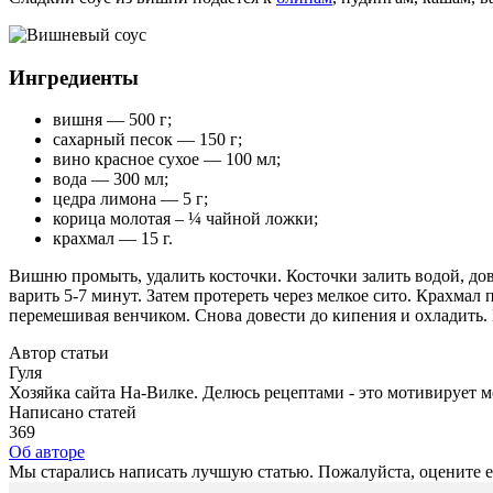
Ингредиенты
вишня — 500 г;
сахарный песок — 150 г;
вино красное сухое — 100 мл;
вода — 300 мл;
цедра лимона — 5 г;
корица молотая – ¼ чайной ложки;
крахмал — 15 г.
Вишню промыть, удалить косточки. Косточки залить водой, дов
варить 5-7 минут. Затем протереть через мелкое сито. Крахма
перемешивая венчиком. Снова довести до кипения и охладить.
Автор статьи
Гуля
Хозяйка сайта На-Вилке. Делюсь рецептами - это мотивирует 
Написано статей
369
Об авторе
Мы старались написать лучшую статью. Пожалуйста, оцените е