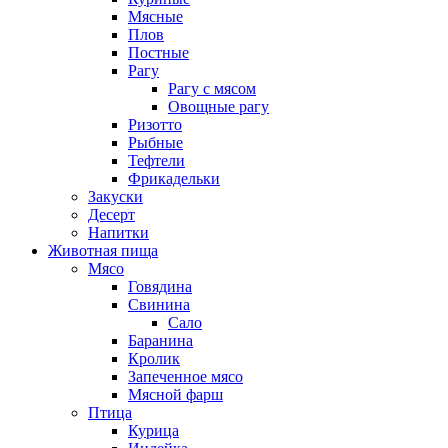
Мясные
Плов
Постные
Рагу
Рагу с мясом
Овощные рагу
Ризотто
Рыбные
Тефтели
Фрикадельки
Закуски
Десерт
Напитки
Животная пища
Мясо
Говядина
Свинина
Сало
Баранина
Кролик
Запеченное мясо
Мясной фарш
Птица
Курица