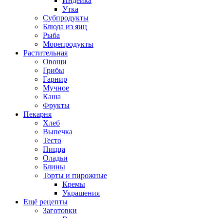
Индейка
Утка
Субпродукты
Блюда из яиц
Рыба
Морепродукты
Растительная
Овощи
Грибы
Гарнир
Мучное
Каша
Фрукты
Пекарня
Хлеб
Выпечка
Тесто
Пицца
Оладьи
Блины
Торты и пирожные
Кремы
Украшения
Ещё рецепты
Заготовки