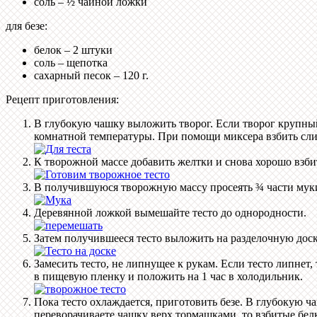
соль – ½ чайной ложки
для безе:
белок – 2 штуки
соль – щепотка
сахарный песок – 120 г.
Рецепт приготовления:
В глубокую чашку выложить творог. Если творог крупный,
комнатной температуры. При помощи миксера взбить слив
К творожной массе добавить желтки и снова хорошо взби
В получившуюся творожную массу просеять ¾ части мук
Деревянной ложкой вымешайте тесто до однородности.
Затем получившееся тесто выложить на разделочную доск
Замесить тесто, не липнущее к рукам. Если тесто липнет,
в пищевую пленку и положить на 1 час в холодильник.
Пока тесто охлаждается, приготовить безе. В глубокую 
переворачиваете чашку верх тормашками, то взбитые белк