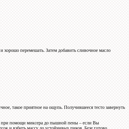
к и хорошо перемешать. Затем добавить сливочное масло
ичное, такое приятное на ощупь. Получившееся тесто завернуть
ки при помощи миксера до пышной пены – если Вы
ок и взбить массу до устойчивых пиков. Безе готово.