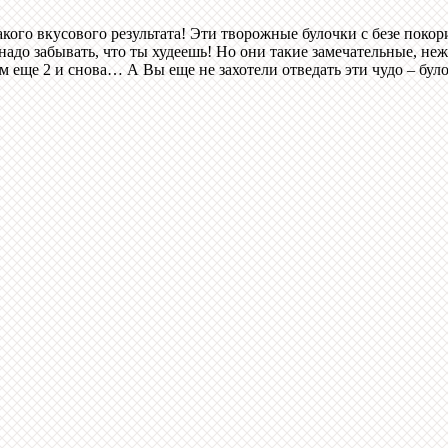
такого вкусового результата! Эти творожные булочки с безе покор
е надо забывать, что ты худеешь! Но они такие замечательные, н
том еще 2 и снова… А Вы еще не захотели отведать эти чудо – бул