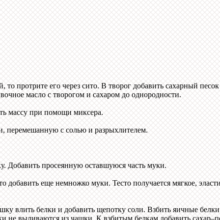
 то протрите его через сито. В творог добавить сахарный песо
очное масло с творогом и сахаром до однородности.
ть массу при помощи миксера.
и, перемешанную с солью и разрыхлителем.
у. Добавить просеянную оставшуюся часть муки.
 то добавить еще немножко муки. Тесто получается мягкое, эласт
чашку влить белки и добавить щепотку соли. Взбить яичные бел
и не выливаются из чашки. К взбитым белкам добавить сахар–пес