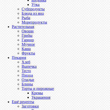
Индейка
Утка
Субпродукты
Блюда из яиц
Рыба
Морепродукты
Растительная
Овощи
Грибы
Гарнир
Мучное
Каша
Фрукты
Пекарня
Хлеб
Выпечка
Тесто
Пицца
Оладьи
Блины
Торты и пирожные
Кремы
Украшения
Ещё рецепты
Заготовки