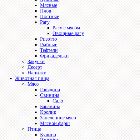
Мясные
Плов
Постные
Рагу
Рагу с мясом
Овощные рагу
Ризотто
Рыбные
Тефтели
Фрикадельки
Закуски
Десерт
Напитки
Животная пища
Мясо
Говядина
Свинина
Сало
Баранина
Кролик
Запеченное мясо
Мясной фарш
Птица
Курица