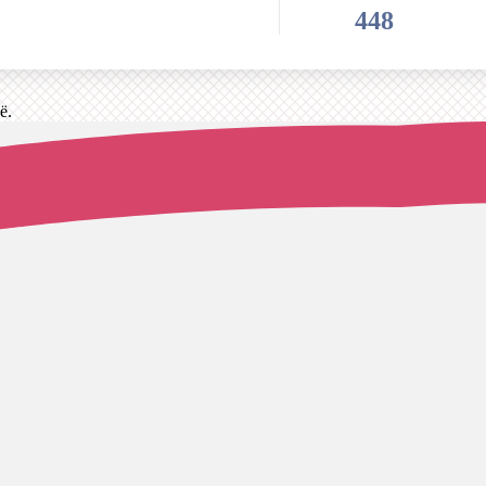
448
ё.