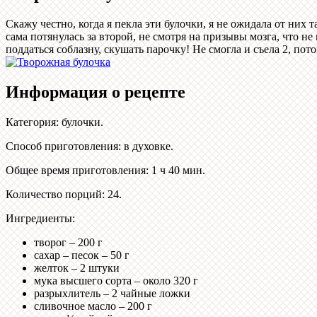
Скажу честно, когда я пекла эти булочки, я не ожидала от них 
сама потянулась за второй, не смотря на призывы мозга, что н
поддаться соблазну, скушать парочку! Не смогла и съела 2, по
Информация о рецепте
Категория
:
булочки
.
Способ приготовления
:
в духовке
.
Общее время приготовления
:
1 ч 40 мин.
Количество порций
:
24
.
Ингредиенты:
творог – 200 г
сахар – песок – 50 г
желток – 2 штуки
мука высшего сорта – около 320 г
разрыхлитель – 2 чайные ложки
сливочное масло – 200 г