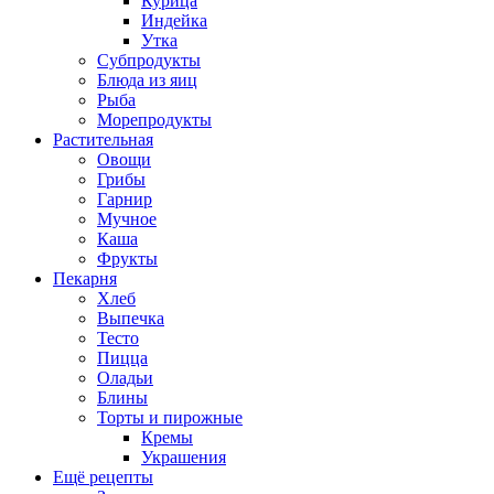
Курица
Индейка
Утка
Субпродукты
Блюда из яиц
Рыба
Морепродукты
Растительная
Овощи
Грибы
Гарнир
Мучное
Каша
Фрукты
Пекарня
Хлеб
Выпечка
Тесто
Пицца
Оладьи
Блины
Торты и пирожные
Кремы
Украшения
Ещё рецепты