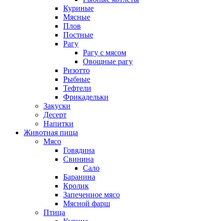
Куриные
Мясные
Плов
Постные
Рагу
Рагу с мясом
Овощные рагу
Ризотто
Рыбные
Тефтели
Фрикадельки
Закуски
Десерт
Напитки
Животная пища
Мясо
Говядина
Свинина
Сало
Баранина
Кролик
Запеченное мясо
Мясной фарш
Птица