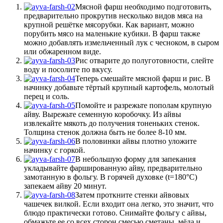
Мясной фарш необходимо подготовить,
предварительно прокрутив несколько видов мяса на
крупной решётке мясорубки. Как вариант, можно
порубить мясо на маленькие кубики. В фарш также
можно добавлять измельченный лук с чесноком, в сыром
или обжаренном виде.
Рис отварите до полуготовности, слейте
воду и посолите по вкусу.
Теперь смешайте мясной фарш и рис. В
начинку добавьте тёртый крупный картофель, молотый
перец и соль.
Помойте и разрежьте пополам крупную
айву. Вырежьте семенную коробочку. Из айвы
извлекайте мякоть до получения тоненьких стенок.
Толщина стенок должна быть не более 8-10 мм.
В половинки айвы плотно уложите
начинку с горкой.
В небольшую форму для запекания
укладывайте фаршированную айву, предварительно
замотанную в фольгу. В горячей духовке (t=180°С)
запекаем айву 20 минут.
Затем проткните стенки айвовых
чашечек вилкой. Если входит она легко, это значит, что
блюдо практически готово. Снимайте фольгу с айвы,
обмажьте ее со всех сторон смесью сметаны, мёда и