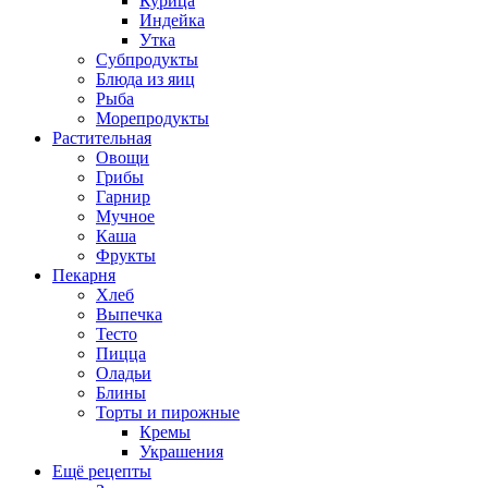
Курица
Индейка
Утка
Субпродукты
Блюда из яиц
Рыба
Морепродукты
Растительная
Овощи
Грибы
Гарнир
Мучное
Каша
Фрукты
Пекарня
Хлеб
Выпечка
Тесто
Пицца
Оладьи
Блины
Торты и пирожные
Кремы
Украшения
Ещё рецепты