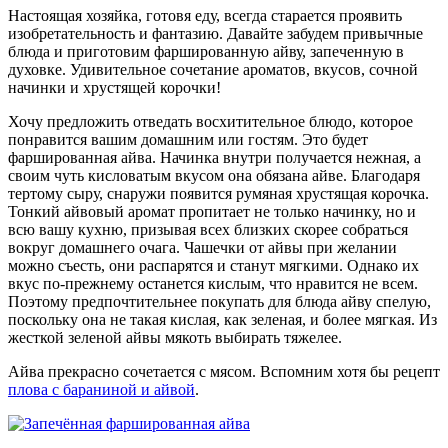
Настоящая хозяйка, готовя еду, всегда старается проявить
изобретательность и фантазию. Давайте забудем привычные
блюда и приготовим фаршированную айву, запеченную в
духовке. Удивительное сочетание ароматов, вкусов, сочной
начинки и хрустящей корочки!
Хочу предложить отведать восхитительное блюдо, которое
понравится вашим домашним или гостям. Это будет
фаршированная айва. Начинка внутри получается нежная, а
своим чуть кисловатым вкусом она обязана айве. Благодаря
тертому сыру, снаружи появится румяная хрустящая корочка.
Тонкий айвовый аромат пропитает не только начинку, но и
всю вашу кухню, призывая всех близких скорее собраться
вокруг домашнего очага. Чашечки от айвы при желании
можно съесть, они распарятся и станут мягкими. Однако их
вкус по-прежнему останется кислым, что нравится не всем.
Поэтому предпочтительнее покупать для блюда айву спелую,
поскольку она не такая кислая, как зеленая, и более мягкая. Из
жесткой зеленой айвы мякоть выбирать тяжелее.
Айва прекрасно сочетается с мясом. Вспомним хотя бы рецепт
плова с бараниной и айвой
.