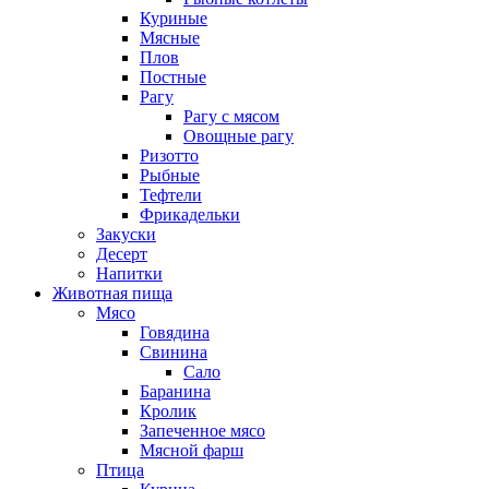
Куриные
Мясные
Плов
Постные
Рагу
Рагу с мясом
Овощные рагу
Ризотто
Рыбные
Тефтели
Фрикадельки
Закуски
Десерт
Напитки
Животная пища
Мясо
Говядина
Свинина
Сало
Баранина
Кролик
Запеченное мясо
Мясной фарш
Птица