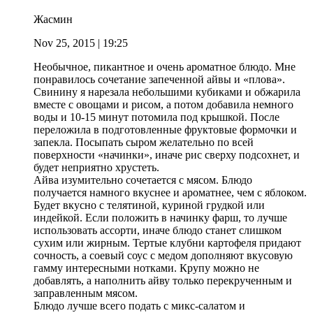
Жасмин
Nov 25, 2015
| 19:25
Необычное, пикантное и очень ароматное блюдо. Мне
понравилось сочетание запеченной айвы и «плова».
Свинину я нарезала небольшими кубиками и обжарила
вместе с овощами и рисом, а потом добавила немного
воды и 10-15 минут потомила под крышкой. После
переложила в подготовленные фруктовые формочки и
запекла. Посыпать сыром желательно по всей
поверхности «начинки», иначе рис сверху подсохнет, и
будет неприятно хрустеть.
Айва изумительно сочетается с мясом. Блюдо
получается намного вкуснее и ароматнее, чем с яблоком.
Будет вкусно с телятиной, куриной грудкой или
индейкой. Если положить в начинку фарш, то лучше
использовать ассорти, иначе блюдо станет слишком
сухим или жирным. Тертые клубни картофеля придают
сочность, а соевый соус с медом дополняют вкусовую
гамму интересными нотками. Крупу можно не
добавлять, а наполнить айву только перекрученным и
заправленным мясом.
Блюдо лучше всего подать с микс-салатом и