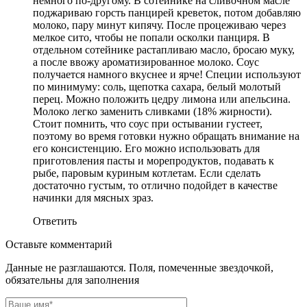
немного по-другому. В сотейнике на сливочном масле
поджариваю горсть панцирей креветок, потом добавляю
молоко, пару минут кипячу. После процеживаю через
мелкое сито, чтобы не попали осколки панциря. В
отдельном сотейнике растапливаю масло, бросаю муку,
а после ввожу ароматизированное молоко. Соус
получается намного вкуснее и ярче! Специи используют
по минимуму: соль, щепотка сахара, белый молотый
перец. Можно положить цедру лимона или апельсина.
Молоко легко заменить сливками (18% жирности).
Стоит помнить, что соус при остывании густеет,
поэтому во время готовки нужно обращать внимание на
его консистенцию. Его можно использовать для
приготовления пасты и морепродуктов, подавать к
рыбе, паровым куриным котлетам. Если сделать
достаточно густым, то отлично подойдет в качестве
начинки для мясных зраз.
Ответить
Оставьте комментарий
Данные не разглашаются. Поля, помеченные звездочкой,
обязательны для заполнения