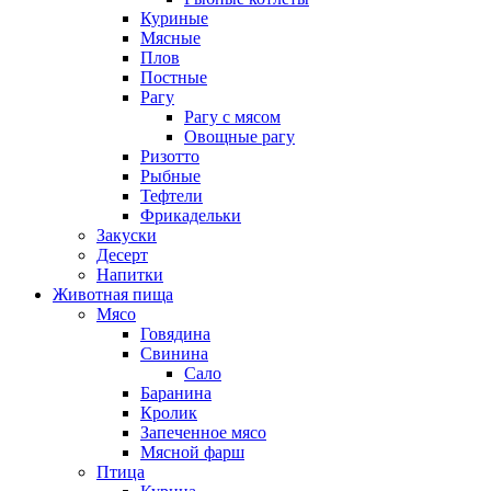
Куриные
Мясные
Плов
Постные
Рагу
Рагу с мясом
Овощные рагу
Ризотто
Рыбные
Тефтели
Фрикадельки
Закуски
Десерт
Напитки
Животная пища
Мясо
Говядина
Свинина
Сало
Баранина
Кролик
Запеченное мясо
Мясной фарш
Птица