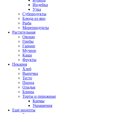
Курица
Индейка
Утка
Субпродукты
Блюда из яиц
Рыба
Морепродукты
Растительная
Овощи
Грибы
Гарнир
Мучное
Каша
Фрукты
Пекарня
Хлеб
Выпечка
Тесто
Пицца
Оладьи
Блины
Торты и пирожные
Кремы
Украшения
Ещё рецепты