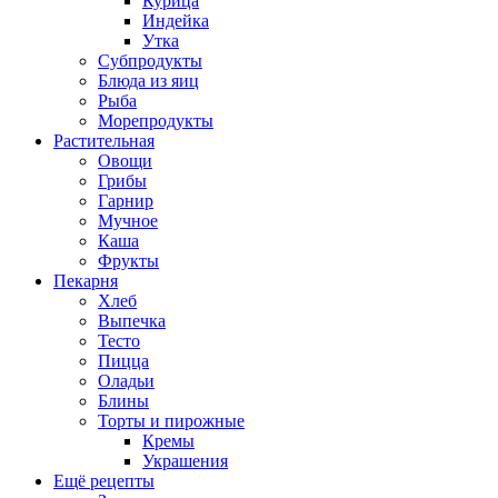
Курица
Индейка
Утка
Субпродукты
Блюда из яиц
Рыба
Морепродукты
Растительная
Овощи
Грибы
Гарнир
Мучное
Каша
Фрукты
Пекарня
Хлеб
Выпечка
Тесто
Пицца
Оладьи
Блины
Торты и пирожные
Кремы
Украшения
Ещё рецепты