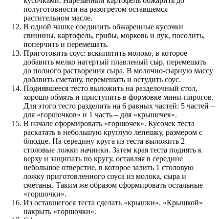
кусочками. Нарезанный картофель обжарить до
полуготовности на разогретом оставшемся
растительном масле.
В одной чашке соединить обжаренные кусочки
свинины, картофель, грибы, морковь и лук, посолить,
поперчить и перемешать.
Приготовить соус: вскипятить молоко, в которое
добавить мелко натертый плавленый сыр, перемешать
до полного растворения сыра. В молочно-сырную массу
добавить сметану, перемешать и остудить соус.
Поднявшееся тесто выложить на разделочный стол,
хорошо обмять и приступить в формовке мини-пирогов.
Для этого тесто разделить на 6 равных частей: 5 частей –
для «горшочков» и 1 часть – для «крышечек».
В начале сформировать «горшочек». Кусочек теста
раскатать в небольшую круглую лепешку, размером с
блюдце. На середину круга из теста выложить 2
столовые ложки начинки. Затем края теста поднять к
верху и защипать по кругу, оставляя в середине
небольшое отверстие, в которое залить 1 столовую
ложку приготовленного соуса из молока, сыра и
сметаны. Таким же образом сформировать остальные
«горшочки».
Из оставшегося теста сделать «крышки». «Крышкой»
накрыть «горшочки».