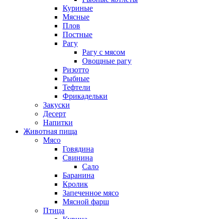
Куриные
Мясные
Плов
Постные
Рагу
Рагу с мясом
Овощные рагу
Ризотто
Рыбные
Тефтели
Фрикадельки
Закуски
Десерт
Напитки
Животная пища
Мясо
Говядина
Свинина
Сало
Баранина
Кролик
Запеченное мясо
Мясной фарш
Птица