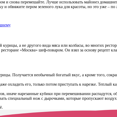
езом и снова перемешайте. Лучше использовать майонез домашне
у и обвяжите пером зеленого лука для красоты, но это уже – по
 курицы, а не другого вида мяса или колбасы, во многих ресто
в ресторане «Москва» шеф-поваром. Он взял за основу рецепт кла
урицы. Получается необычный богатый вкус, а кроме того, сокр
же охладить его, только потом приступать к нарезке. Теплый ка
ов, иначе нарезанные кубики при перемешивании распадутся, обр
вать специальный нож с дырочками, которые пропускают воздух
ё.