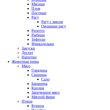
Мясные
Плов
Постные
Рагу
Рагу с мясом
Овощные рагу
Ризотто
Рыбные
Тефтели
Фрикадельки
Закуски
Десерт
Напитки
Животная пища
Мясо
Говядина
Свинина
Сало
Баранина
Кролик
Запеченное мясо
Мясной фарш
Птица
Курица