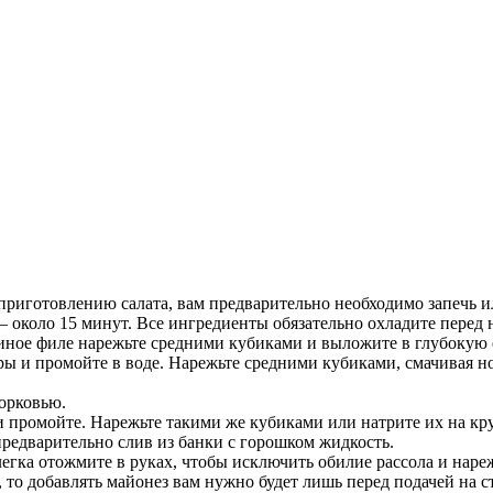
риготовлению салата, вам предварительно необходимо запечь ил
 около 15 минут. Все ингредиенты обязательно охладите перед н
иное филе нарежьте средними кубиками и выложите в глубокую ем
ры и промойте в воде. Нарежьте средними кубиками, смачивая н
морковью.
 промойте. Нарежьте такими же кубиками или натрите их на круп
предварительно слив из банки с горошком жидкость.
ка отожмите в руках, чтобы исключить обилие рассола и нарежь
 то добавлять майонез вам нужно будет лишь перед подачей на с