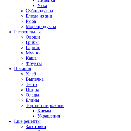
Индейка
Утка
Субпродукты
Блюда из яиц
Рыба
Морепродукты
Растительная
Овощи
Грибы
Гарнир
Мучное
Каша
Фрукты
Пекарня
Хлеб
Выпечка
Тесто
Пицца
Оладьи
Блины
Торты и пирожные
Кремы
Украшения
Ещё рецепты
Заготовки