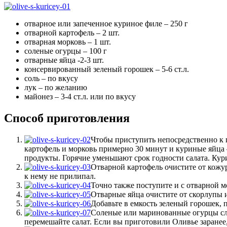
отварное или запеченное куриное филе – 250 г
отварной картофель – 2 шт.
отварная морковь – 1 шт.
соленые огурцы – 100 г
отварные яйца -2-3 шт.
консервированный зеленый горошек – 5-6 ст.л.
соль – по вкусу
лук – по желанию
майонез – 3-4 ст.л. или по вкусу
Способ приготовления
Чтобы приступить непосредственно к п
картофель и морковь примерно 30 минут и куриные яйца –
продукты. Горячие уменьшают срок годности салата. Кур
Отварной картофель очистите от кожу
к нему не прилипал.
Точно также поступите и с отварной 
Отварные яйца очистите от скорлупы и
Добавьте в емкость зеленый горошек, 
Соленые или маринованные огурцы слег
перемешайте салат. Если вы приготовили Оливье заранее,