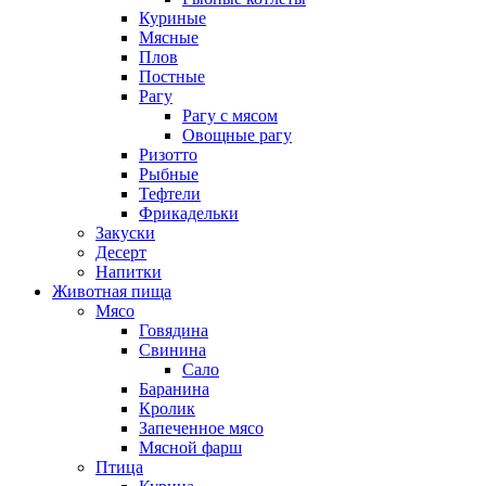
Куриные
Мясные
Плов
Постные
Рагу
Рагу с мясом
Овощные рагу
Ризотто
Рыбные
Тефтели
Фрикадельки
Закуски
Десерт
Напитки
Животная пища
Мясо
Говядина
Свинина
Сало
Баранина
Кролик
Запеченное мясо
Мясной фарш
Птица