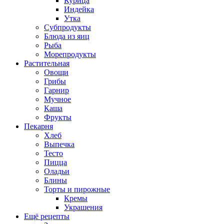
Курица
Индейка
Утка
Субпродукты
Блюда из яиц
Рыба
Морепродукты
Растительная
Овощи
Грибы
Гарнир
Мучное
Каша
Фрукты
Пекарня
Хлеб
Выпечка
Тесто
Пицца
Оладьи
Блины
Торты и пирожные
Кремы
Украшения
Ещё рецепты