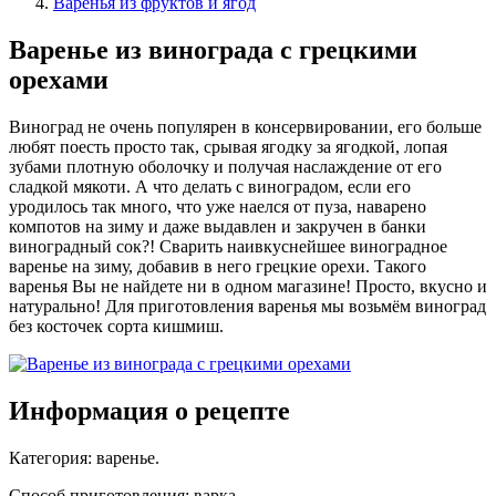
Варенья из фруктов и ягод
Варенье из винограда с грецкими
орехами
Виноград не очень популярен в консервировании, его больше
любят поесть просто так, срывая ягодку за ягодкой, лопая
зубами плотную оболочку и получая наслаждение от его
сладкой мякоти. А что делать с виноградом, если его
уродилось так много, что уже наелся от пуза, наварено
компотов на зиму и даже выдавлен и закручен в банки
виноградный сок?! Сварить наивкуснейшее виноградное
варенье на зиму, добавив в него грецкие орехи. Такого
варенья Вы не найдете ни в одном магазине! Просто, вкусно и
натурально! Для приготовления варенья мы возьмём виноград
без косточек сорта кишмиш.
Информация о рецепте
Категория
:
варенье
.
Способ приготовления
:
варка
.