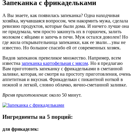
Запеканка с фрикадельками
А Вы знаете, как появилась запеканка? Одна находчивая
хозяйка, мучавшаяся вопросом, чем накормить мужа, сделала
ревизию продуктов, которые были дома. И ничего лучше она
не придумала, чем просто закинуть их в горшочек, залить
молоком с яйцами и запечь в печи. Муж остался доволен! Но
где жила открывательница запеканки, как ее звали…увы не
известно. Но большое спасибо ей от современных хозяек.
Видов запеканок превеликое множество. Например, всем
известна
запеканка картофельная с мясом
. Но я предлагаю
Вам приготовить запеканку с фрикадельками в сметанной
заливке, которая, не смотря на простоту приготовления, очень
аппетитная и вкусная. Фрикадельки с пикантной ноткой в
нежной и легкой, словно облачко, яично-сметанной заливке.
Время приготовления
: около 50 минут.
Ингредиенты на 5 порций:
для фрикаделек: