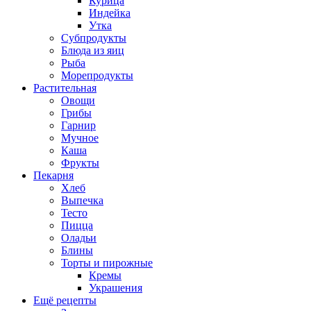
Курица
Индейка
Утка
Субпродукты
Блюда из яиц
Рыба
Морепродукты
Растительная
Овощи
Грибы
Гарнир
Мучное
Каша
Фрукты
Пекарня
Хлеб
Выпечка
Тесто
Пицца
Оладьи
Блины
Торты и пирожные
Кремы
Украшения
Ещё рецепты