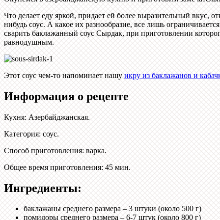
Что делает еду яркой, придает ей более выразительный вкус, о
нибудь соус. А какое их разнообразие, все лишь ограничиваетс
сварить баклажанный соус Сырдак, при приготовлении которого
равнодушным.
Этот соус чем-то напоминает нашу
икру из баклажанов и кабач
Информация о рецепте
Кухня
:
Азербайджанская
.
Категория
:
соус
.
Способ приготовления
:
варка
.
Общее время приготовления
:
45 мин.
Ингредиенты:
баклажаны среднего размера – 3 штуки (около 500 г)
помидоры среднего размера – 6-7 штук (около 800 г)