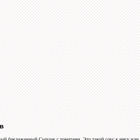
в
ый баклажанный Сырдак с томатами. Это такой соус к мясу или