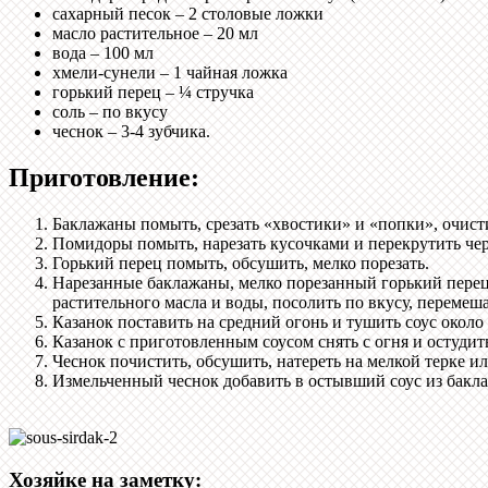
сахарный песок – 2 столовые ложки
масло растительное – 20 мл
вода – 100 мл
хмели-сунели – 1 чайная ложка
горький перец – ¼ стручка
соль – по вкусу
чеснок – 3-4 зубчика.
Приготовление:
Баклажаны помыть, срезать «хвостики» и «попки», очист
Помидоры помыть, нарезать кусочками и перекрутить чер
Горький перец помыть, обсушить, мелко порезать.
Нарезанные баклажаны, мелко порезанный горький перец
растительного масла и воды, посолить по вкусу, перемеша
Казанок поставить на средний огонь и тушить соус около
Казанок с приготовленным соусом снять с огня и остудить
Чеснок почистить, обсушить, натереть на мелкой терке и
Измельченный чеснок добавить в остывший соус из бакл
Хозяйке на заметку: