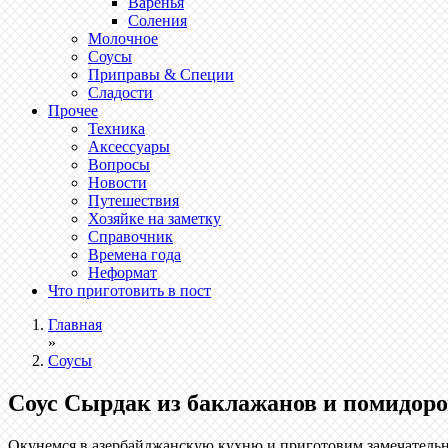
Варенья
Соления
Молочное
Соусы
Приправы & Специи
Сладости
Прочее
Техника
Аксессуары
Вопросы
Новости
Путешествия
Хозяйке на заметку
Справочник
Времена года
Неформат
Что приготовить в пост
Главная
»
Соусы
Соус Сырдак из баклажанов и помидоро
Окунемся в азербайджанскую кухню и приготовим замечательн