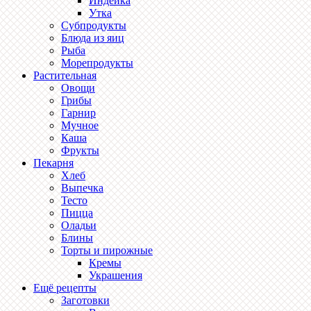
Индейка
Утка
Субпродукты
Блюда из яиц
Рыба
Морепродукты
Растительная
Овощи
Грибы
Гарнир
Мучное
Каша
Фрукты
Пекарня
Хлеб
Выпечка
Тесто
Пицца
Оладьи
Блины
Торты и пирожные
Кремы
Украшения
Ещё рецепты
Заготовки