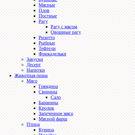
Мясные
Плов
Постные
Рагу
Рагу с мясом
Овощные рагу
Ризотто
Рыбные
Тефтели
Фрикадельки
Закуски
Десерт
Напитки
Животная пища
Мясо
Говядина
Свинина
Сало
Баранина
Кролик
Запеченное мясо
Мясной фарш
Птица
Курица