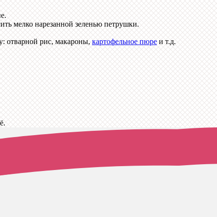
е.
сить мелко нарезанной зеленью петрушки.
у: отварной рис, макароны,
картофельное пюре
и т.д.
ё.