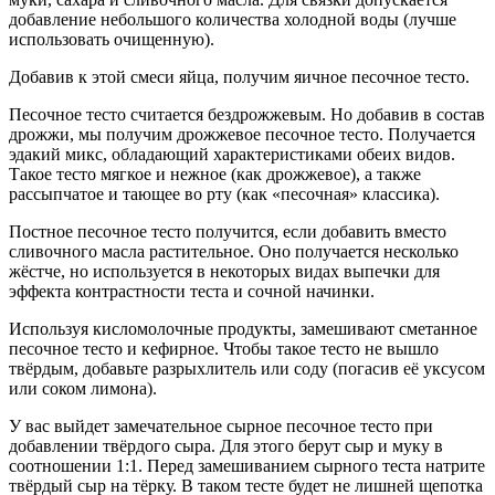
добавление небольшого количества холодной воды (лучше
использовать очищенную).
Добавив к этой смеси яйца, получим яичное песочное тесто.
Песочное тесто считается бездрожжевым. Но добавив в состав
дрожжи, мы получим дрожжевое песочное тесто. Получается
эдакий микс, обладающий характеристиками обеих видов.
Такое тесто мягкое и нежное (как дрожжевое), а также
рассыпчатое и тающее во рту (как «песочная» классика).
Постное песочное тесто получится, если добавить вместо
сливочного масла растительное. Оно получается несколько
жёстче, но используется в некоторых видах выпечки для
эффекта контрастности теста и сочной начинки.
Используя кисломолочные продукты, замешивают сметанное
песочное тесто и кефирное. Чтобы такое тесто не вышло
твёрдым, добавьте разрыхлитель или соду (погасив её уксусом
или соком лимона).
У вас выйдет замечательное сырное песочное тесто при
добавлении твёрдого сыра. Для этого берут сыр и муку в
соотношении 1:1. Перед замешиванием сырного теста натрите
твёрдый сыр на тёрку. В таком тесте будет не лишней щепотка