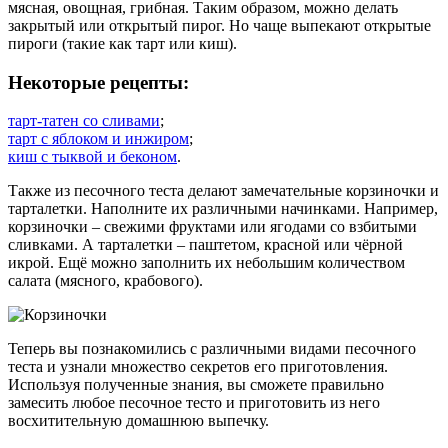
мясная, овощная, грибная. Таким образом, можно делать
закрытый или открытый пирог. Но чаще выпекают открытые
пироги (такие как тарт или киш).
Некоторые рецепты:
тарт-татен со сливами
;
тарт с яблоком и инжиром
;
киш с тыквой и беконом
.
Также из песочного теста делают замечательные корзиночки и
тарталетки. Наполните их различными начинками. Например,
корзиночки – свежими фруктами или ягодами со взбитыми
сливками. А тарталетки – паштетом, красной или чёрной
икрой. Ещё можно заполнить их небольшим количеством
салата (мясного, крабового).
Теперь вы познакомились с различными видами песочного
теста и узнали множество секретов его приготовления.
Используя полученные знания, вы сможете правильно
замесить любое песочное тесто и приготовить из него
восхитительную домашнюю выпечку.