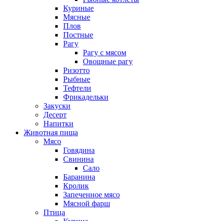
Куриные
Мясные
Плов
Постные
Рагу
Рагу с мясом
Овощные рагу
Ризотто
Рыбные
Тефтели
Фрикадельки
Закуски
Десерт
Напитки
Животная пища
Мясо
Говядина
Свинина
Сало
Баранина
Кролик
Запеченное мясо
Мясной фарш
Птица