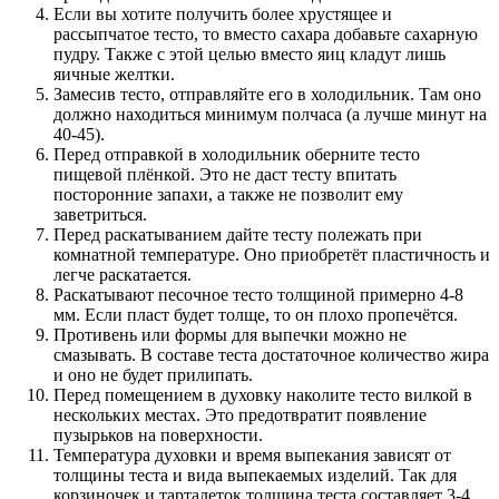
Если вы хотите получить более хрустящее и
рассыпчатое тесто, то вместо сахара добавьте сахарную
пудру. Также с этой целью вместо яиц кладут лишь
яичные желтки.
Замесив тесто, отправляйте его в холодильник. Там оно
должно находиться минимум полчаса (а лучше минут на
40-45).
Перед отправкой в холодильник оберните тесто
пищевой плёнкой. Это не даст тесту впитать
посторонние запахи, а также не позволит ему
заветриться.
Перед раскатыванием дайте тесту полежать при
комнатной температуре. Оно приобретёт пластичность и
легче раскатается.
Раскатывают песочное тесто толщиной примерно 4-8
мм. Если пласт будет толще, то он плохо пропечётся.
Противень или формы для выпечки можно не
смазывать. В составе теста достаточное количество жира
и оно не будет прилипать.
Перед помещением в духовку наколите тесто вилкой в
нескольких местах. Это предотвратит появление
пузырьков на поверхности.
Температура духовки и время выпекания зависят от
толщины теста и вида выпекаемых изделий. Так для
корзиночек и тарталеток толщина теста составляет 3-4