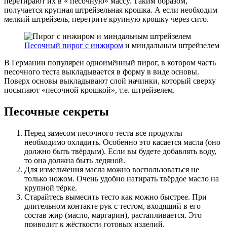
перетирают их в « песочную» массу. Таким образом,
получается крупная штрейзельная крошка. А если необходим
мелкий штрейзель, перетрите крупную крошку через сито.
Песочный пирог с инжиром
и миндальным штрейзелем
В Германии популярен одноимённый пирог, в котором часть
песочного теста выкладывается в форму в виде основы.
Поверх основы выкладывают слой начинки, который сверху
посыпают «песочной крошкой», т.е. штрейзелем.
Песочные секреты
Перед замесом песочного теста все продукты
необходимо охладить. Особенно это касается масла (оно
должно быть твёрдым). Если вы будете добавлять воду,
то она должна быть ледяной.
Для измельчения масла можно воспользоваться не
только ножом. Очень удобно натирать твёрдое масло на
крупной тёрке.
Старайтесь вымесить тесто как можно быстрее. При
длительном контакте рук с тестом, входящий в его
состав жир (масло, маргарин), растапливается. Это
приводит к жёсткости готовых изделий.