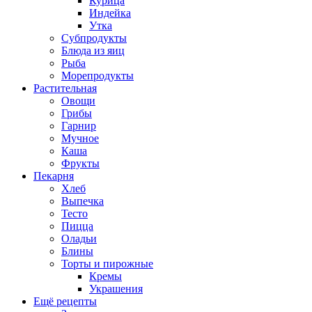
Курица
Индейка
Утка
Субпродукты
Блюда из яиц
Рыба
Морепродукты
Растительная
Овощи
Грибы
Гарнир
Мучное
Каша
Фрукты
Пекарня
Хлеб
Выпечка
Тесто
Пицца
Оладьи
Блины
Торты и пирожные
Кремы
Украшения
Ещё рецепты