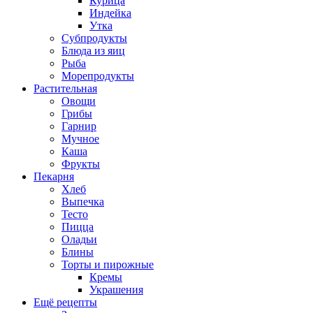
Курица
Индейка
Утка
Субпродукты
Блюда из яиц
Рыба
Морепродукты
Растительная
Овощи
Грибы
Гарнир
Мучное
Каша
Фрукты
Пекарня
Хлеб
Выпечка
Тесто
Пицца
Оладьи
Блины
Торты и пирожные
Кремы
Украшения
Ещё рецепты