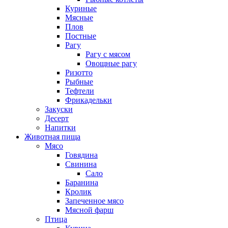
Куриные
Мясные
Плов
Постные
Рагу
Рагу с мясом
Овощные рагу
Ризотто
Рыбные
Тефтели
Фрикадельки
Закуски
Десерт
Напитки
Животная пища
Мясо
Говядина
Свинина
Сало
Баранина
Кролик
Запеченное мясо
Мясной фарш
Птица