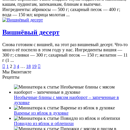
кашам, пудингам, запеканкам, блинам и выпечке.
Ингредиенты: абрикосы — 500 г; сахарный песок — 400 г;
вода — 150 мл; корица молотая ...
Вишнёвый десерт
Снова готовим с вишней, на этот раз вишневый десерт. Что-то
много её поспело в этом году у нас. Ингредиенты вишня —
300 г; сливки — 300 г; сахарный песок — 150 г; желатин — 11
г (1 ...
Posts

1
2
3
4
…
18
19

Мы Вконтакте
pagination
Рецепты
Необычные блины с мясом наоборот – запеченные в
духовке
Варенье из яблок в духовке
Повидло из яблок и облепихи